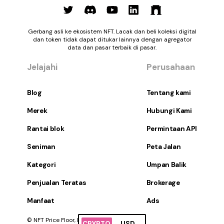
Gerbang asli ke ekosistem NFT. Lacak dan beli koleksi digital
dan token tidak dapat ditukar lainnya dengan agregator
data dan pasar terbaik di pasar.
Jelajahi
Perusahaan
Blog
Tentang kami
Merek
Hubungi Kami
Rantai blok
Permintaan API
Seniman
Peta Jalan
Kategori
Umpan Balik
Penjualan Teratas
Brokerage
Manfaat
Ads
© NFT Price Floor, Inc. Hak Cipta Dilindungi.
CRYPTO
USD