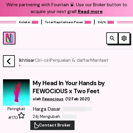
We're partnering with Fountain ⛲️. Use our Broker button to
acquire your next grail!
Read more
Koleksi:
Total Kapitalisasi Pasar:
24j%:
Ikhtisar
Ciri-ciri
Penjualan & daftar
Manfaat
My Head In Your Hands by
FEWOCiOUS x Two Feet
oleh
Fewocious
(
12 Feb 2021
)
Harga Dasar
Peringkat
:
24j Mengubah
:
#170
Contact Broker