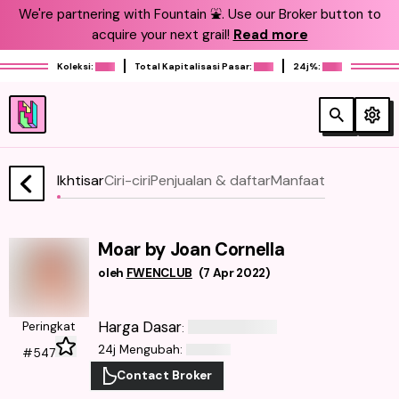
We're partnering with Fountain ⛲️. Use our Broker button to
acquire your next grail!
Read more
Koleksi:
Total Kapitalisasi Pasar:
24j%:
Ikhtisar
Ciri-ciri
Penjualan & daftar
Manfaat
Moar by Joan Cornella
oleh
FWENCLUB
(
7 Apr 2022
)
Harga Dasar
Peringkat
:
24j Mengubah
:
#547
Contact Broker