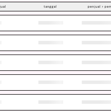
jual
tanggal
penjual > pe