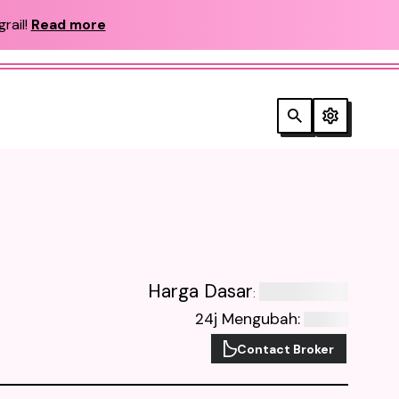
rail!
Read more
Harga Dasar
:
24j Mengubah
:
Contact Broker