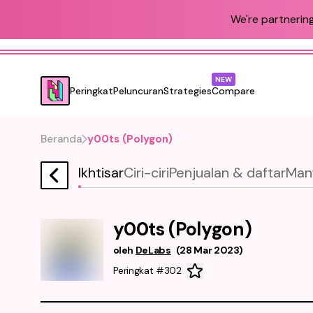
We're partnering
NEW
Peringkat
Peluncuran
Strategies
Compare
Beranda
y00ts (Polygon)
Ikhtisar
Ciri-ciri
Penjualan & daftar
Man
y00ts (Polygon)
oleh
DeLabs
(
28 Mar 2023
)
Peringkat #302