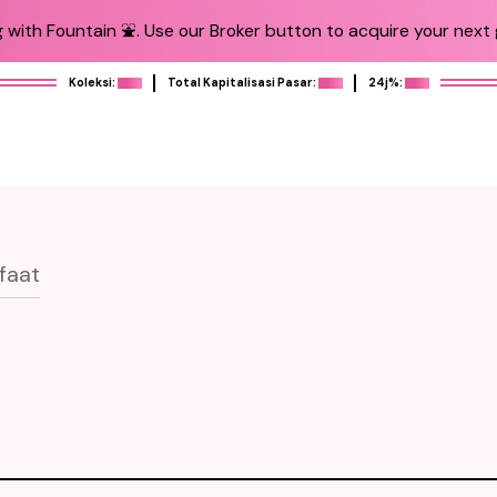
 with Fountain ⛲️. Use our Broker button to acquire your next g
Koleksi:
Total Kapitalisasi Pasar:
24j%:
faat