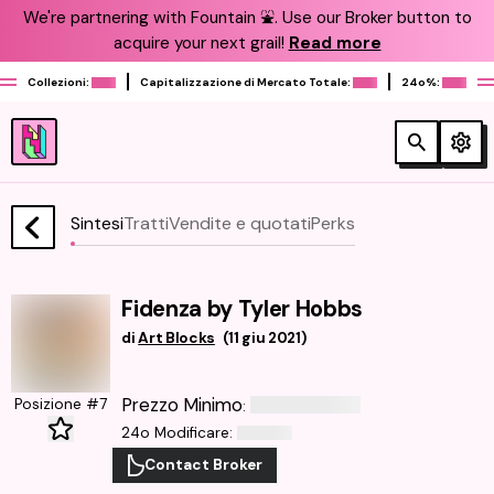
We're partnering with Fountain ⛲️. Use our Broker button to
acquire your next grail!
Read more
Collezioni:
Capitalizzazione di Mercato Totale:
24o%:
Sintesi
Tratti
Vendite e quotati
Perks
Fidenza by Tyler Hobbs
di
Art Blocks
(
11 giu 2021
)
Prezzo Minimo
Posizione #7
:
24o Modificare
:
Contact Broker