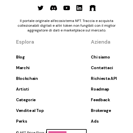
Il portale originale all'ecosistema NFT. Traccia e acquista
collezionabili digitali e altri token non fungibili con il miglior
aggregatore di dati e marketplace sul mercato.
Esplora
Azienda
Blog
Chi siamo
Marchi
Contattaci
Blockchain
Richiesta API
Artisti
Roadmap
Categorie
Feedback
Vendite al Top
Brokerage
Perks
Ads
© NFT Price Floor, Inc. Tutti i diritti riservati.