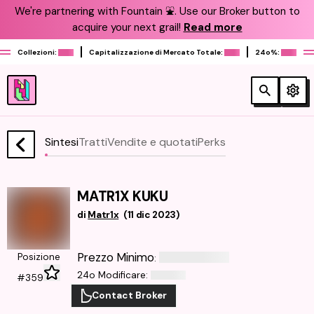
We're partnering with Fountain ⛲️. Use our Broker button to
acquire your next grail!
Read more
Collezioni:
Capitalizzazione di Mercato Totale:
24o%:
Sintesi
Tratti
Vendite e quotati
Perks
MATR1X KUKU
di
Matr1x
(
11 dic 2023
)
Prezzo Minimo
Posizione
:
24o Modificare
:
#359
Contact Broker