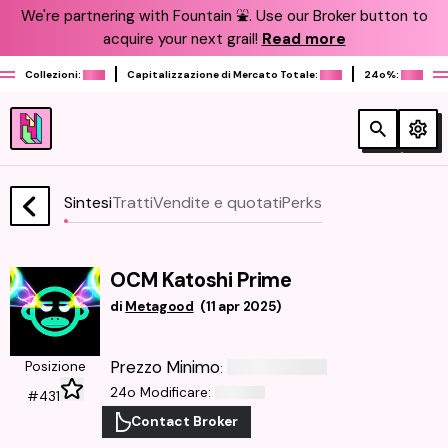
We're partnering with Fountain ⛲️. Use our Broker button to
acquire your next grail!
Read more
Collezioni:
Capitalizzazione di Mercato Totale:
24o%:
Sintesi
Tratti
Vendite e quotati
Perks
OCM Katoshi Prime
di
Metagood
(
11 apr 2025
)
Prezzo Minimo
Posizione
:
24o Modificare
:
#431
Contact Broker