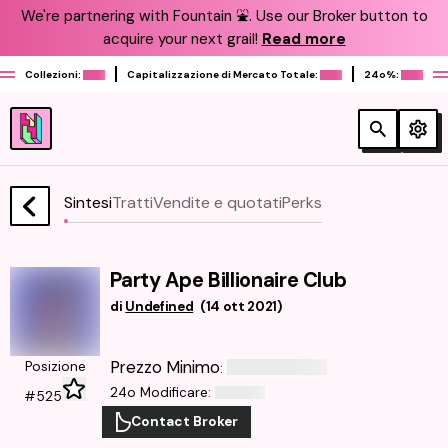
We're partnering with Fountain ⛲️. Use our Broker button to
acquire your next grail!
Read more
Collezioni:
Capitalizzazione di Mercato Totale:
24o%:
Sintesi
Tratti
Vendite e quotati
Perks
Party Ape Billionaire Club
di
Undefined
(
14 ott 2021
)
Prezzo Minimo
Posizione
:
24o Modificare
:
#525
Contact Broker