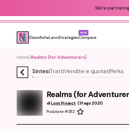
We're partnering
NEW
Classifiche
Lanci
Strategies
Compare
Home
Realms (for Adventurers)
Sintesi
Tratti
Vendite e quotati
Perks
Realms (for Adventurer
di
Loot Project
(
31 ago 2021
)
Posizione #282