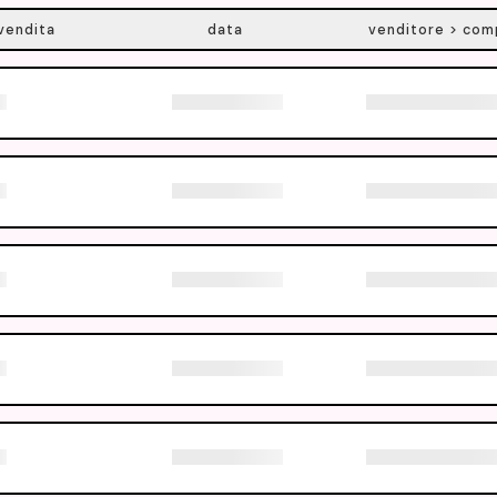
vendita
data
venditore > com