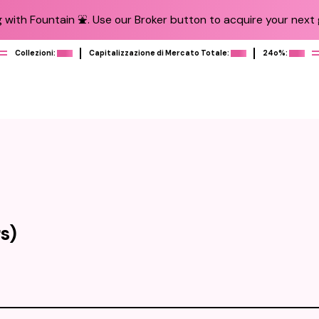
 with Fountain ⛲️. Use our Broker button to acquire your next g
Collezioni:
Capitalizzazione di Mercato Totale:
24o%:
s)