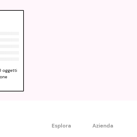
0 oggetti
ione
Esplora
Azienda