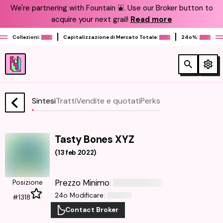
We're partnering with Fountain ⛲️. Use our Broker button to
acquire your next grail!
Read more
Collezioni:
Capitalizzazione di Mercato Totale:
24o%:
Sintesi
Tratti
Vendite e quotati
Perks
Tasty Bones XYZ
(
13 feb 2022
)
Prezzo Minimo
Posizione
:
24o Modificare
:
#1318
Contact Broker