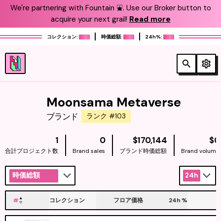
We're partnering with Fountain ⛲️. Use our Broker button to
acquire your next grail!
Read more
コレクション:
時価総額:
24h%:
Moonsama Metaverse
ブランド
ランク #103
NATIVE
1
0
$170,144
$0
合計プロジェクト数
Brand sales
ブランド時価総額
Brand volume
時価総額
24h
#
コレクション
フロア価格
24h
%