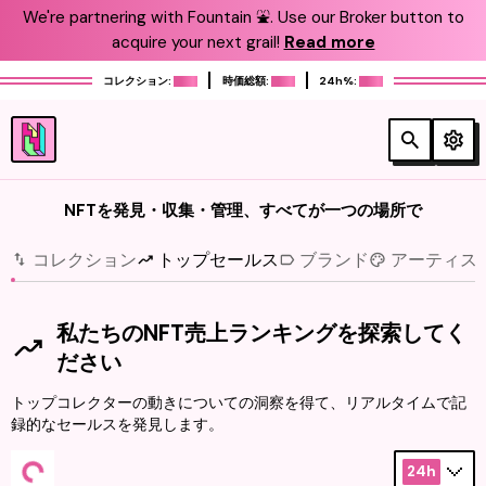
We're partnering with Fountain ⛲️. Use our Broker button to
acquire your next grail!
Read more
コレクション:
時価総額:
24h%:
NFTを発見・収集・管理、すべてが一つの場所で
コレクション
トップセールス
ブランド
アーティス
私たちのNFT売上ランキングを探索してく
ださい
トップコレクターの動きについての洞察を得て、リアルタイムで記
録的なセールスを発見します。
24h