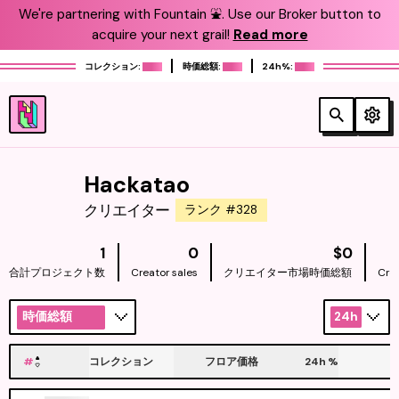
We're partnering with Fountain ⛲️. Use our Broker button to
acquire your next grail!
Read more
コレクション:
時価総額:
24h%:
Hackatao
クリエイター
ランク #328
NATIV
1
0
$0
合計プロジェクト数
Creator sales
クリエイター市場時価総額
Cre
時価総額
24h
#
コレクション
フロア価格
24h
%