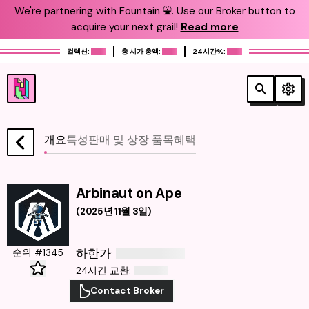
We're partnering with Fountain ⛲️. Use our Broker button to
acquire your next grail!
Read more
컬렉션:
총 시가 총액:
24시간%:
개요
특성
판매 및 상장 품목
혜택
Arbinaut on Ape
(
2025년 11월 3일
)
하한가
순위 #1345
:
24시간 교환
:
Contact Broker