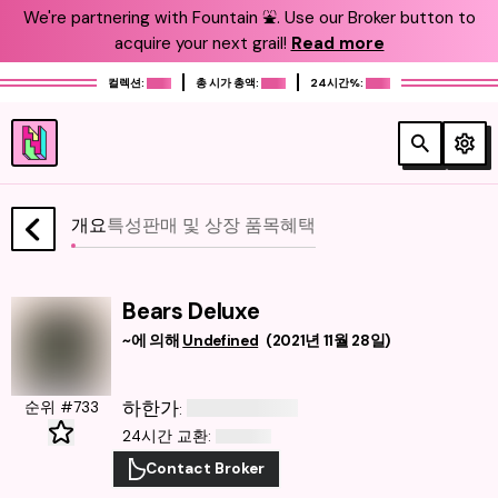
We're partnering with Fountain ⛲️. Use our Broker button to
acquire your next grail!
Read more
컬렉션:
총 시가 총액:
24시간%:
개요
특성
판매 및 상장 품목
혜택
Bears Deluxe
~에 의해
Undefined
(
2021년 11월 28일
)
하한가
순위 #733
:
24시간 교환
:
Contact Broker