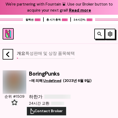
We're partnering with Fountain ⛲️. Use our Broker button to
acquire your next grail!
Read more
컬렉션:
총 시가 총액:
24시간%:
개요
특성
판매 및 상장 품목
혜택
BoringPunks
~에 의해
Undefined
(
2023년 6월 9일
)
하한가
순위 #1509
:
24시간 교환
:
Contact Broker