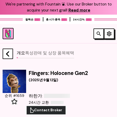
We're partnering with Fountain ⛲️. Use our Broker button to
acquire your next grail!
Read more
컬렉션:
총 시가 총액:
24시간%:
개요
특성
판매 및 상장 품목
혜택
Flingers: Holocene Gen2
(
2025년 9월 12일
)
하한가
순위 #1659
:
24시간 교환
:
Contact Broker