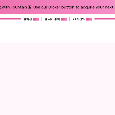
 with Fountain ⛲️. Use our Broker button to acquire your next g
컬렉션:
총 시가 총액:
24시간%: