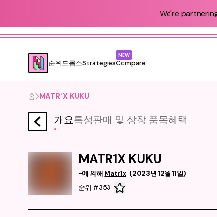
We're partnering
NEW
순위
드롭스
Strategies
Compare
홈
MATR1X KUKU
개요
특성
판매 및 상장 품목
혜택
MATR1X KUKU
~에 의해
Matr1x
(
2023년 12월 11일
)
순위 #353