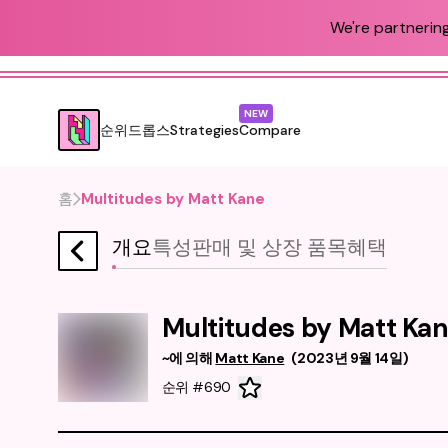
We're partnering
NEW
순위
드롭스
Strategies
Compare
홈
Multitudes by Matt Kane
개요
특성
판매 및 상장 품목
혜택
Multitudes by Matt Ka
~에 의해
Matt Kane
(
2023년 9월 14일
)
순위 #690