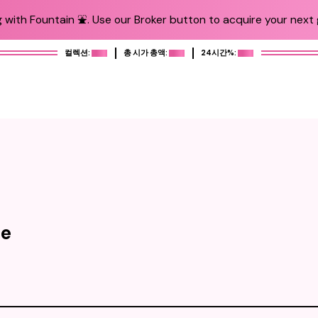
 with Fountain ⛲️. Use our Broker button to acquire your next g
컬렉션:
총 시가 총액:
24시간%:
ne