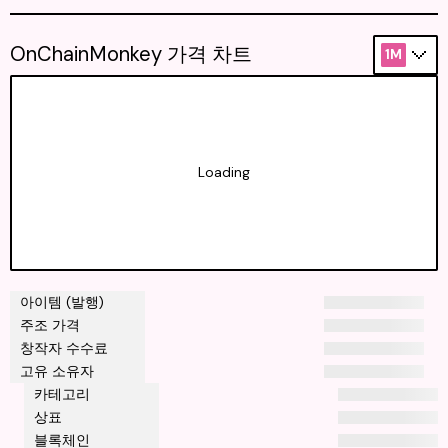
OnChainMonkey 가격 차트
1M
Loading
아이템 (발행)
주조 가격
창작자 수수료
고유 소유자
카테고리
상표
블록체인