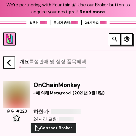
We're partnering with Fountain ⛲️. Use our Broker button to
acquire your next grail!
Read more
컬렉션:
총 시가 총액:
24시간%:
개요
특성
판매 및 상장 품목
혜택
OnChainMonkey
~에 의해
Metagood
(
2021년 9월 11일
)
하한가
순위 #223
:
24시간 교환
:
Contact Broker