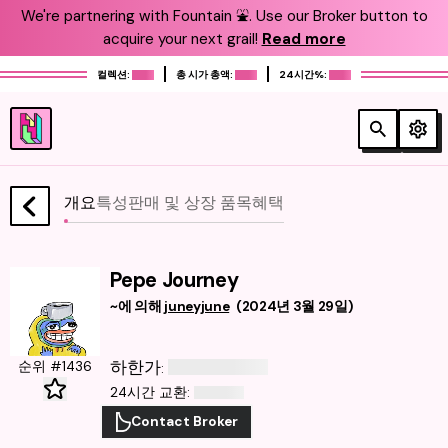
We're partnering with Fountain ⛲️. Use our Broker button to
acquire your next grail!
Read more
컬렉션:
총 시가 총액:
24시간%:
개요
특성
판매 및 상장 품목
혜택
Pepe Journey
~에 의해
juneyjune
(
2024년 3월 29일
)
하한가
순위 #1436
:
24시간 교환
:
Contact Broker