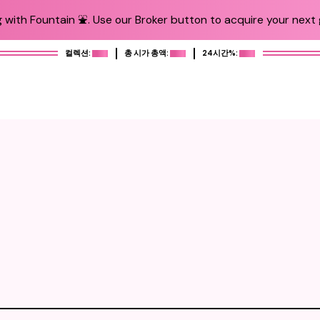
 with Fountain ⛲️. Use our Broker button to acquire your next g
컬렉션:
총 시가 총액:
24시간%: