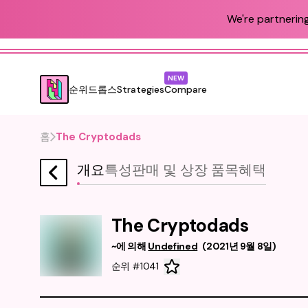
We're partnering
NEW
순위
드롭스
Strategies
Compare
홈
The Cryptodads
개요
특성
판매 및 상장 품목
혜택
The Cryptodads
~에 의해
Undefined
(
2021년 9월 8일
)
순위 #1041