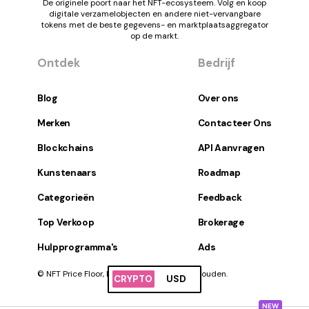
De originele poort naar het NFT-ecosysteem. Volg en koop
digitale verzamelobjecten en andere niet-vervangbare
tokens met de beste gegevens- en marktplaatsaggregator
op de markt.
Ontdek
Bedrijf
Blog
Over ons
Merken
Contacteer Ons
Blockchains
API Aanvragen
Kunstenaars
Roadmap
Categorieën
Feedback
Top Verkoop
Brokerage
Hulpprogramma's
Ads
© NFT Price Floor, Inc. Alle rechten voorbehouden.
CRYPTO
USD
NEW