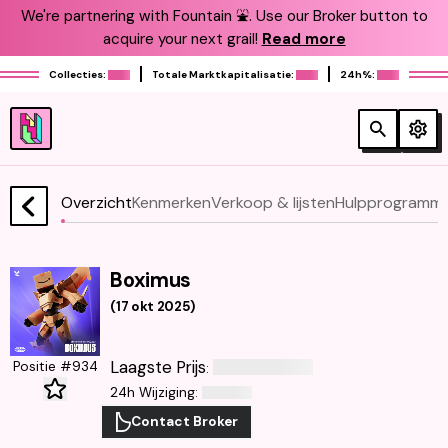
We're partnering with Fountain ⛲️. Use our Broker button to
acquire your next grail!
Read more
Collecties:
Totale Marktkapitalisatie:
24h%:
Overzicht
Kenmerken
Verkoop & lijsten
Hulpprogramma
Boximus
(
17 okt 2025
)
Laagste Prijs
Positie #934
:
24h Wijziging
:
Contact Broker