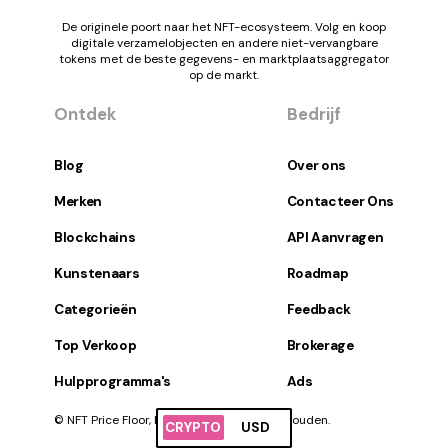
De originele poort naar het NFT-ecosysteem. Volg en koop
digitale verzamelobjecten en andere niet-vervangbare
tokens met de beste gegevens- en marktplaatsaggregator
op de markt.
Ontdek
Bedrijf
Blog
Over ons
Merken
Contacteer Ons
Blockchains
API Aanvragen
Kunstenaars
Roadmap
Categorieën
Feedback
Top Verkoop
Brokerage
Hulpprogramma's
Ads
© NFT Price Floor, Inc. Alle rechten voorbehouden.
CRYPTO
USD