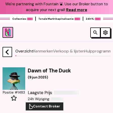
We're partnering with Fountain ⛲️. Use our Broker button to
acquire your next grail!
Read more
Collecties:
Totale Marktkapitalisatie:
24h%:
Overzicht
Kenmerken
Verkoop & lijsten
Hulpprogramma
Dawn of The Duck
(
9 jun 2025
)
Laagste Prijs
Positie #1483
:
24h Wijziging
:
Contact Broker