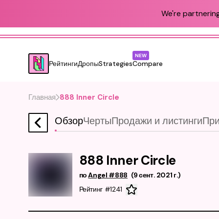
We're partnering
NEW
Рейтинги
Дропы
Strategies
Compare
Главная
888 Inner Circle
Обзор
Черты
Продажи и листинги
При
888 Inner Circle
по
Angel #888
(
9 сент. 2021 г.
)
Рейтинг #1241