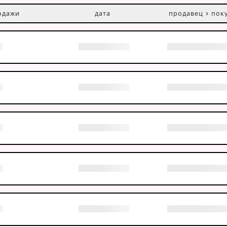
одажи
дата
продавец > пок