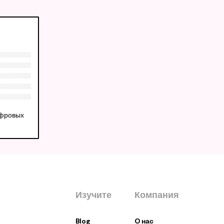
ифровых
Изучите
Компания
Blog
O нас