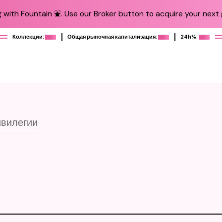
 with Fountain ⛲️. Use our Broker button to acquire your next g
Коллекции:
Общая рыночная капитализация:
24h%:
вилегии