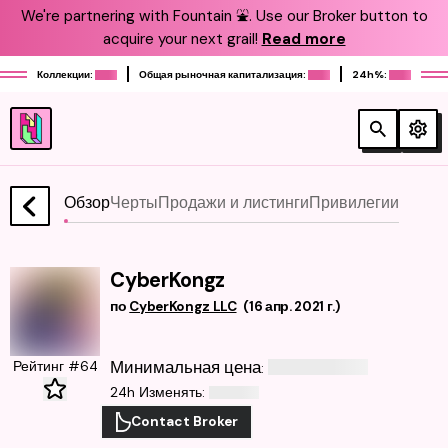
We're partnering with Fountain ⛲️. Use our Broker button to
acquire your next grail!
Read more
Коллекции:
Общая рыночная капитализация:
24h%:
Обзор
Черты
Продажи и листинги
Привилегии
CyberKongz
по
CyberKongz LLC
(
16 апр. 2021 г.
)
Минимальная цена
Рейтинг #64
:
24h Изменять
:
Contact Broker