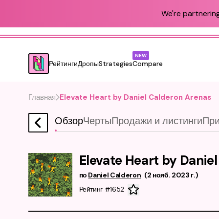
We're partnering
NEW
Рейтинги
Дропы
Strategies
Compare
Главная
Elevate Heart by Daniel Calderon Arenas
Обзор
Черты
Продажи и листинги
При
Elevate Heart by Danie
по
Daniel Calderon
(
2 нояб. 2023 г.
)
Рейтинг #1652