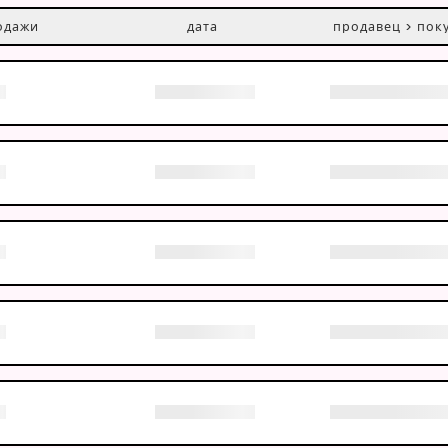
одажи
дата
продавец > пок