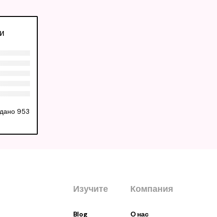
и
здано 953
Изучите
Компания
Blog
O нас