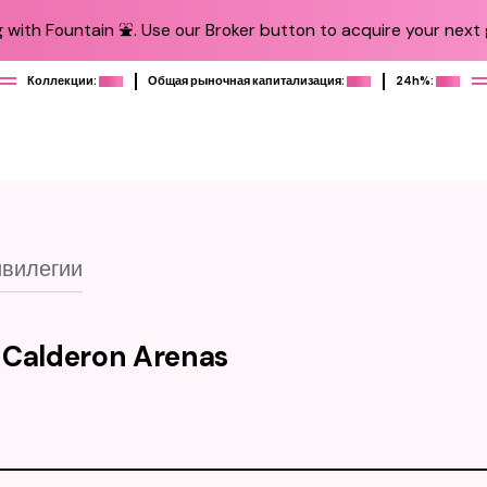
 with Fountain ⛲️. Use our Broker button to acquire your next g
Коллекции:
Общая рыночная капитализация:
24h%:
вилегии
l Calderon Arenas