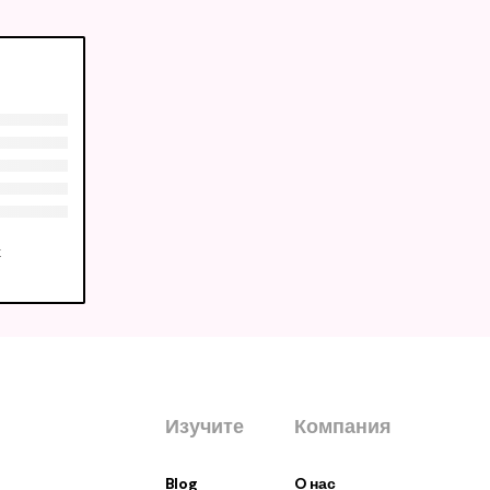
х
Изучите
Компания
Blog
O нас