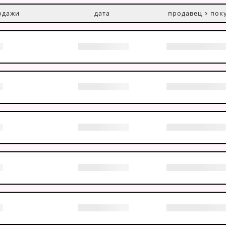
одажи
дата
продавец > пок