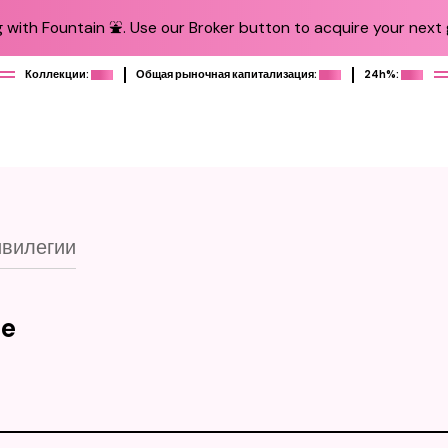
 with Fountain ⛲️. Use our Broker button to acquire your next g
Коллекции:
Общая рыночная капитализация:
24h%:
вилегии
ne