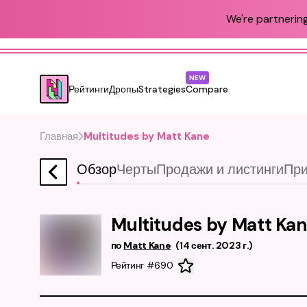
We're partnering
NEW
Рейтинги
Дропы
Strategies
Compare
Главная
Multitudes by Matt Kane
Обзор
Черты
Продажи и листинги
При
Multitudes by Matt Ka
по
Matt Kane
(
14 сент. 2023 г.
)
Рейтинг #690