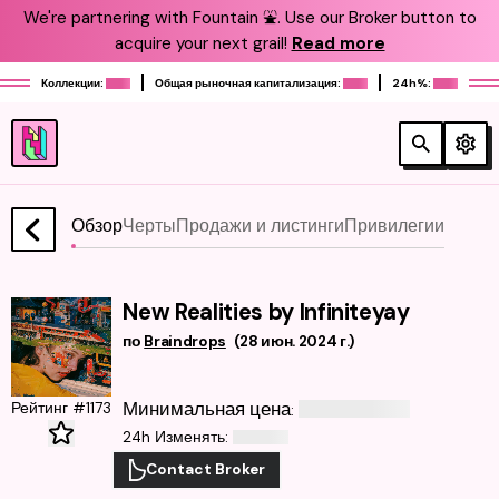
We're partnering with Fountain ⛲️. Use our Broker button to
acquire your next grail!
Read more
Коллекции:
Общая рыночная капитализация:
24h%:
Обзор
Черты
Продажи и листинги
Привилегии
New Realities by Infiniteyay
по
Braindrops
(
28 июн. 2024 г.
)
Минимальная цена
Рейтинг #1173
:
24h Изменять
:
Contact Broker