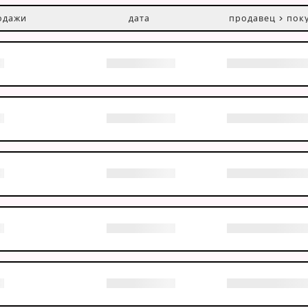
одажи
дата
продавец > пок