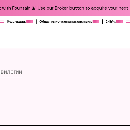
 with Fountain ⛲️. Use our Broker button to acquire your next g
Коллекции:
Общая рыночная капитализация:
24h%:
вилегии