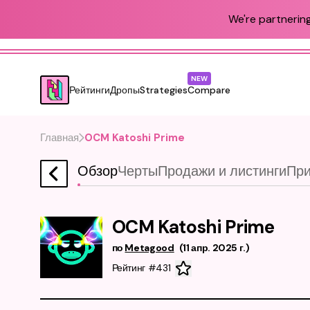
We're partnering
NEW
Рейтинги
Дропы
Strategies
Compare
Главная
OCM Katoshi Prime
Обзор
Черты
Продажи и листинги
При
OCM Katoshi Prime
по
Metagood
(
11 апр. 2025 г.
)
Рейтинг #431