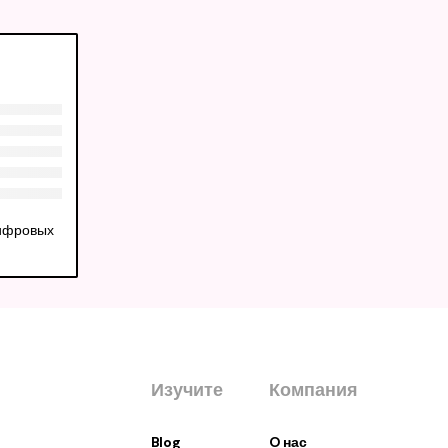
цифровых
Изучите
Компания
Blog
O нас