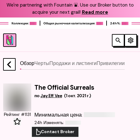
We're partnering with Fountain ⛲️. Use our Broker button to
acquire your next grail!
Read more
Коллекции:
Общая рыночная капитализация:
24h%:
Обзор
Черты
Продажи и листинги
Привилегии
The Official Surreals
по
Jay Eff Vee
(
1 окт. 2021 г.
)
Минимальная цена
Рейтинг #1131
:
24h Изменять
:
Contact Broker