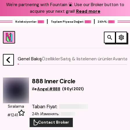
We're partnering with Fountain ⛲️. Use our Broker button to
acquire your next grail!
Read more
Koleksiyonlar:
Toplam Piyasa Değeri:
24h%:
Genel Bakış
Özellikler
Satış & listelenen ürünler
Avantajl
888 Inner Circle
ile
Angel #888
(
9 Eyl 2021
)
Taban Fiyat
Sıralama
:
24h Изменять
:
#1241
Contact Broker