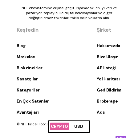
NFT ekosistemine orijinal geçit. Piyasadaki en iyi veri ve
pazar yeri toplayıcı ile dijital koleksiyonlar ve diğer
değiştirilemez token'ları takip edin ve satın alın.
Keşfedin
Şirket
Blog
Hakkımızda
Markaları
Bize Ulaşın
Blokzincirler
API İsteği
Sanatçılar
Yol Haritası
Kategoriler
Geri Bildirim
En Çok Satanlar
Brokerage
Avantajları
Ads
© NFT Price Floor, Inc. Tüm hakları saklıdır.
CRYPTO
USD