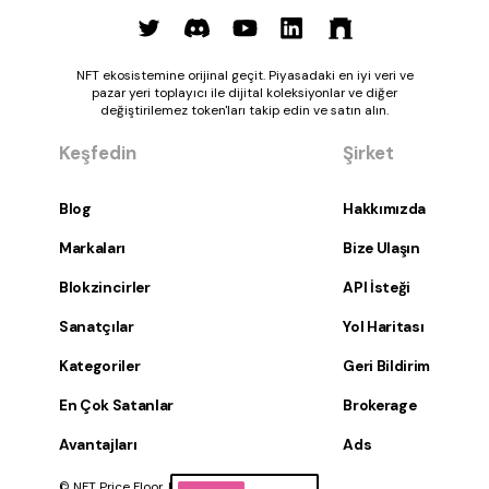
NFT ekosistemine orijinal geçit. Piyasadaki en iyi veri ve
pazar yeri toplayıcı ile dijital koleksiyonlar ve diğer
değiştirilemez token'ları takip edin ve satın alın.
Keşfedin
Şirket
Blog
Hakkımızda
Markaları
Bize Ulaşın
Blokzincirler
API İsteği
Sanatçılar
Yol Haritası
Kategoriler
Geri Bildirim
En Çok Satanlar
Brokerage
Avantajları
Ads
© NFT Price Floor, Inc. Tüm hakları saklıdır.