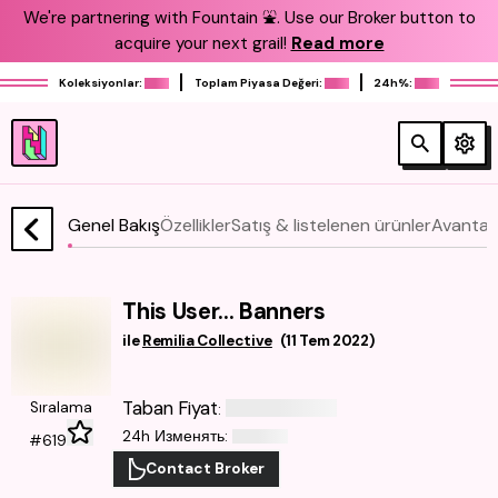
We're partnering with Fountain ⛲️. Use our Broker button to
acquire your next grail!
Read more
Koleksiyonlar:
Toplam Piyasa Değeri:
24h%:
Genel Bakış
Özellikler
Satış & listelenen ürünler
Avantajl
This User... Banners
ile
Remilia Collective
(
11 Tem 2022
)
Taban Fiyat
Sıralama
:
24h Изменять
:
#619
Contact Broker