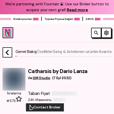
We're partnering with Fountain ⛲️. Use our Broker button to
acquire your next grail!
Read more
Koleksiyonlar:
Toplam Piyasa Değeri:
24h%:
Genel Bakış
Özellikler
Satış & listelenen ürünler
Avantajl
Catharsis by Dario Lanza
ile
GM Studio
(
7 Eyl 2022
)
Taban Fiyat
Sıralama
:
24h Изменять
:
#575
Contact Broker