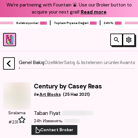
We're partnering with Fountain ⛲️. Use our Broker button to
acquire your next grail!
Read more
Koleksiyonlar:
Toplam Piyasa Değeri:
24h%:
Genel Bakış
Özellikler
Satış & listelenen ürünler
Avantajl
Century by Casey Reas
ile
Art Blocks
(
25 Haz 2021
)
Taban Fiyat
Sıralama
:
24h Изменять
:
#231
Contact Broker