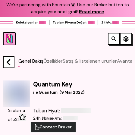
We're partnering with Fountain ⛲️. Use our Broker button to
acquire your next grail!
Read more
Koleksiyonlar:
Toplam Piyasa Değeri:
24h%:
Genel Bakış
Özellikler
Satış & listelenen ürünler
Avantajl
Quantum Key
ile
Quantum
(
9 Mar 2022
)
Taban Fiyat
Sıralama
:
24h Изменять
:
#1521
Contact Broker