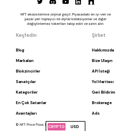
NFT ekosistemine orijinal geçit. Piyasadaki en iyi veri ve
pazar yeri toplayıcı ile dijital koleksiyonlar ve diğer
değiştirilemez token'ları takip edin ve satın alın.
Keşfedin
Şirket
Blog
Hakkımızda
Markaları
Bize Ulaşın
Blokzincirler
API İsteği
Sanatçılar
Yol Haritası
Kategoriler
Geri Bildirim
En Çok Satanlar
Brokerage
Avantajları
Ads
© NFT Price Floor, Inc. Tüm hakları saklıdır.
CRYPTO
USD