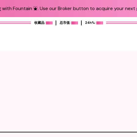
 with Fountain ⛲️. Use our Broker button to acquire your next g
收藏品:
总市值:
24h%: