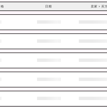
价格
日期
卖家 > 买