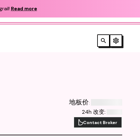
rail!
Read more
地板价
:
24h 改变
:
Contact Broker