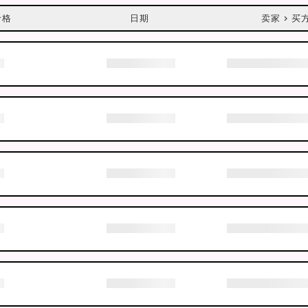
价格
日期
卖家 > 买