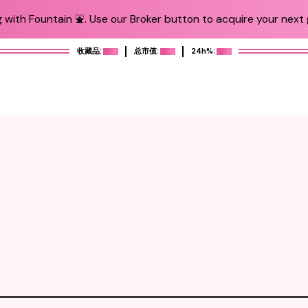
 with Fountain ⛲️. Use our Broker button to acquire your next g
收藏品:
总市值:
24h%: