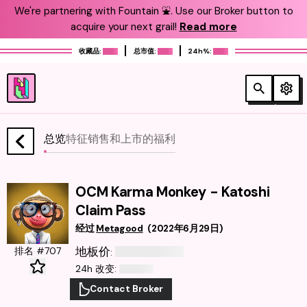
We're partnering with Fountain ⛲️. Use our Broker button to
acquire your next grail!
Read more
收藏品:
总市值:
24h%:
总览
特征
销售和上市
的福利
OCM Karma Monkey - Katoshi
Claim Pass
经过
Metagood
(
2022年6月29日
)
地板价
排名 #707
:
24h 改变
:
Contact Broker