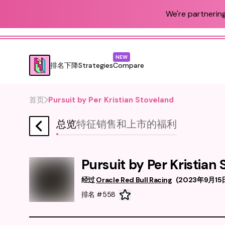
We're partnering
NEW
排名
下降
Strategies
Compare
首页
Pursuit by Per Kristian Stoveland
总览
特征
销售和上市
的福利
Pursuit by Per Kristian
经过
Oracle Red Bull Racing
(
2023年9月15
排名 #558