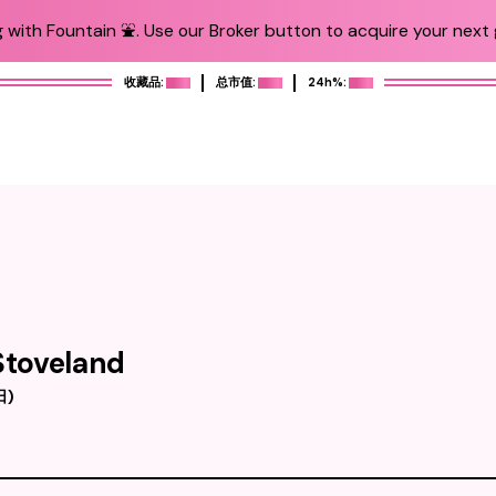
 with Fountain ⛲️. Use our Broker button to acquire your next g
收藏品:
总市值:
24h%:
 Stoveland
日
)