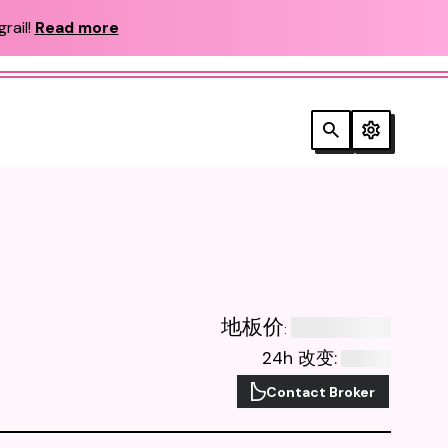
rail!
Read more
地板价
:
24h 改变
:
Contact Broker