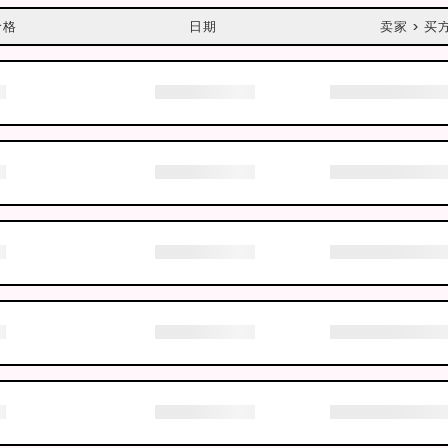
价格
日期
卖家 > 买