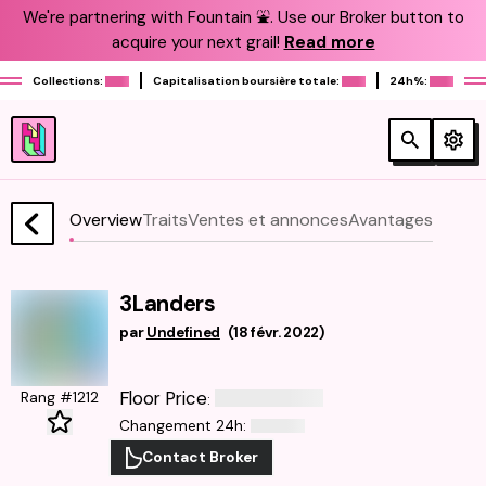
We're partnering with Fountain ⛲️. Use our Broker button to
acquire your next grail!
Read more
Collections:
Capitalisation boursière totale:
24h%:
Overview
Traits
Ventes et annonces
Avantages
3Landers
par
Undefined
(
18 févr. 2022
)
Floor Price
Rang #1212
:
Changement 24h
:
Contact Broker