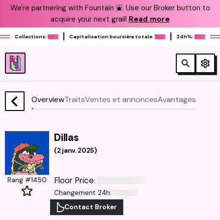
We're partnering with Fountain ⛲️. Use our Broker button to
acquire your next grail!
Read more
Collections:
Capitalisation boursière totale:
24h%:
Overview
Traits
Ventes et annonces
Avantages
Dillas
(
2 janv. 2025
)
Floor Price
Rang #1450
:
Changement 24h
:
Contact Broker