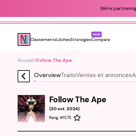
We're partnering
NEW
Classements
Lâches
Strategies
Compare
Accueil
Follow The Ape
Overview
Traits
Ventes et annonces
A
Follow The Ape
(
30 oct. 2024
)
Rang #1575