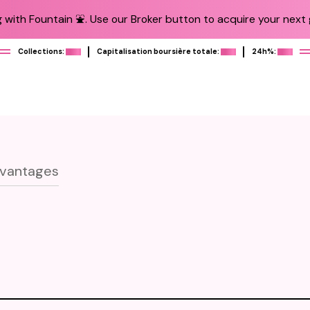
 with Fountain ⛲️. Use our Broker button to acquire your next g
Collections:
Capitalisation boursière totale:
24h%:
vantages