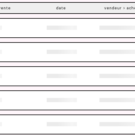
vente
date
vendeur > ach