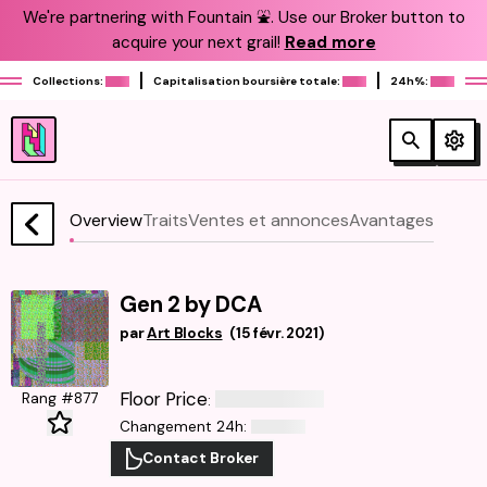
We're partnering with Fountain ⛲️. Use our Broker button to
acquire your next grail!
Read more
Collections:
Capitalisation boursière totale:
24h%:
Overview
Traits
Ventes et annonces
Avantages
Gen 2 by DCA
par
Art Blocks
(
15 févr. 2021
)
Floor Price
Rang #877
:
Changement 24h
:
Contact Broker