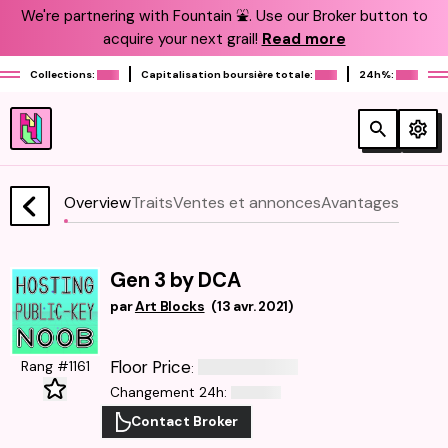
We're partnering with Fountain ⛲️. Use our Broker button to
acquire your next grail!
Read more
Collections:
Capitalisation boursière totale:
24h%:
Overview
Traits
Ventes et annonces
Avantages
Gen 3 by DCA
par
Art Blocks
(
13 avr. 2021
)
Floor Price
Rang #1161
:
Changement 24h
:
Contact Broker