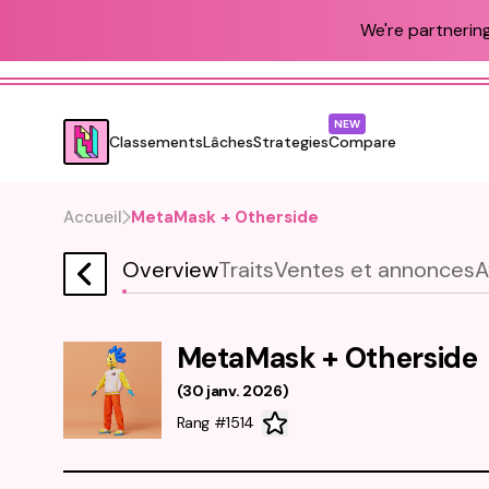
We're partnering
NEW
Classements
Lâches
Strategies
Compare
Accueil
MetaMask + Otherside
Overview
Traits
Ventes et annonces
A
MetaMask + Otherside
(
30 janv. 2026
)
Rang #1514