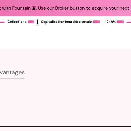
 with Fountain ⛲️. Use our Broker button to acquire your next g
Collections:
Capitalisation boursière totale:
24h%:
vantages