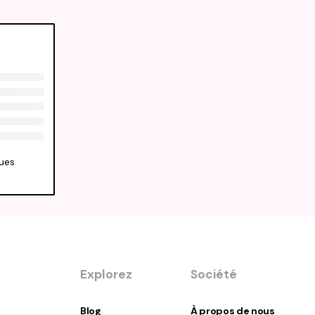
ques
Explorez
Société
Blog
À propos de nous