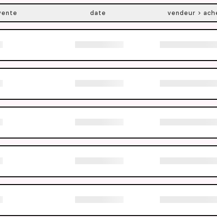
vente
date
vendeur > ach