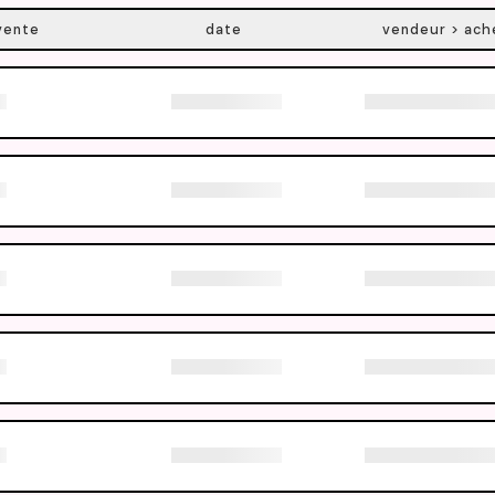
vente
date
vendeur > ach