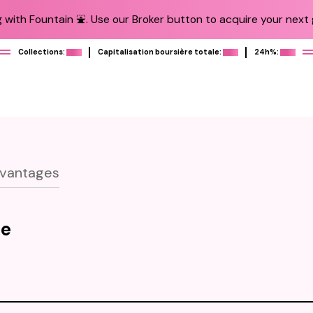
 with Fountain ⛲️. Use our Broker button to acquire your next g
Collections:
Capitalisation boursière totale:
24h%:
vantages
ne