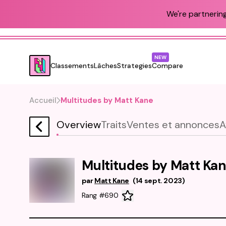
We're partnering
NEW
Classements
Lâches
Strategies
Compare
Accueil
Multitudes by Matt Kane
Overview
Traits
Ventes et annonces
A
Multitudes by Matt Ka
par
Matt Kane
(
14 sept. 2023
)
Rang #690