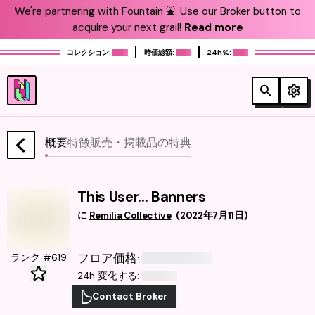
We're partnering with Fountain ⛲️. Use our Broker button to
acquire your next grail!
Read more
コレクション:
時価総額:
24h%:
概要
特徴
販売・掲載品
の特典
This User... Banners
に
Remilia Collective
(
2022年7月11日
)
フロア価格
ランク #619
:
24h 変化する
:
Contact Broker