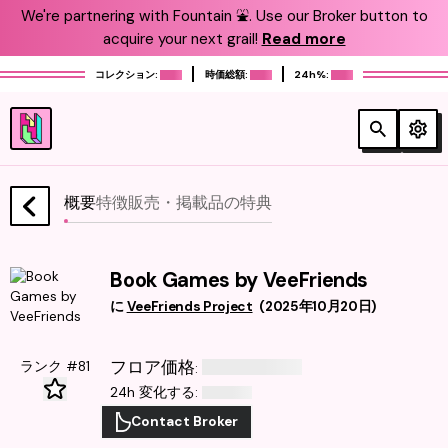
We're partnering with Fountain ⛲️. Use our Broker button to
acquire your next grail!
Read more
コレクション:
時価総額:
24h%:
概要
特徴
販売・掲載品
の特典
Book Games by VeeFriends
に
VeeFriends Project
(
2025年10月20日
)
フロア価格
ランク #81
:
24h 変化する
:
Contact Broker