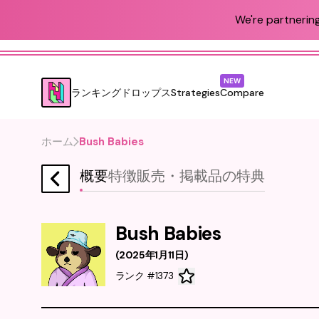
We're partnering
NEW
ランキング
ドロップス
Strategies
Compare
ホーム
Bush Babies
概要
特徴
販売・掲載品
の特典
Bush Babies
(
2025年1月11日
)
ランク #1373