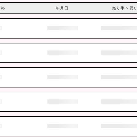
価格
年月日
売り手 > 買