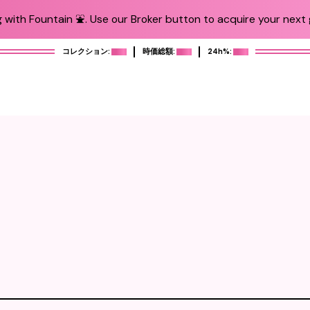
 with Fountain ⛲️. Use our Broker button to acquire your next g
コレクション:
時価総額:
24h%: