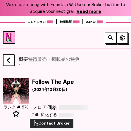
We're partnering with Fountain ⛲️. Use our Broker button to
acquire your next grail!
Read more
コレクション:
時価総額:
24h%:
概要
特徴
販売・掲載品
の特典
Follow The Ape
(
2024年10月30日
)
フロア価格
ランク #1578
:
24h 変化する
:
Contact Broker